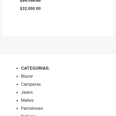
$
39,100.00
Original
Current
$
32,000.00
price
price
was:
is:
$39,100.00.
$32,000.00.
CATEGORIAS:
Blazer
Camperas
Jeans
Mallas
Pantalones