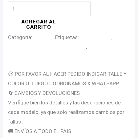
CAMISA
BLANCA
AGREGAR AL
en
CARRITO
Talle
Categoría:
Camisas
Etiquetas:
camisa dama
,
Grande
camisa de gasa en tallas grandes
,
camisa lino
cantidad
Descripción
😍 POR FAVOR AL HACER PEDIDO INDICAR TALLE Y
COLOR O LUEGO COORDINAMOS X WHATSAPP
🔄 CAMBIOS Y DEVOLUCIONES
Verifique bien los detalles y las descripciones de
cada modelo, ya que solo realizamos cambios por
fallas .
🚚 ENVÍOS A TODO EL PAIS