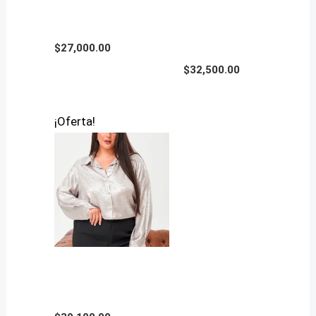
Tallas Grandes
ARRUGADA en Talles
Reales
$
27,000.00
$
32,500.00
¡Oferta!
CAMISA BRILLO en
Talles Reales