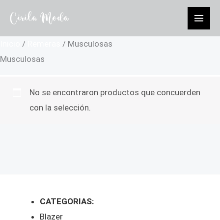
Ir
al
contenido
Inicio
/
Remeras
/ Musculosas
Musculosas
No se encontraron productos que concuerden
con la selección.
CATEGORIAS:
Blazer