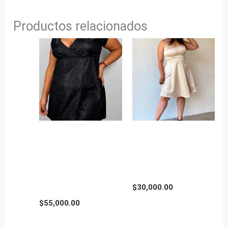
Productos relacionados
VESTIDO DE FIESTA,
VESTIDO SATEN
ESCOTE Y FALDA
CORTE EVASE en
CRUZADOS en Talle
Talles Grandes
Grande
$
30,000.00
$
55,000.00