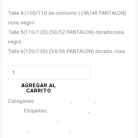
Talle 4 (100/110 de contorno ) (46/48 PANTALON)
rosa, negro
Talle 5(110/120) (50/52 PANTALON) dorado,rosa,
negro
Talle 6(120/130) (54/56 PANTALON) dorado, rosa .
VESTIDO
LARGO
AGREGAR AL
SATEN
CARRITO
IDEAL
Categorías:
Ropa de Fiesta
,
Vestidos
,
Vestidos de
GALA
Noche
Etiquetas:
vestido de fiesta
,
vestido de
O
fiesta en talle grande
,
vestido de fiesta en talles
EVENTOS
grandes
,
vestido de noche
,
vestido saten
en