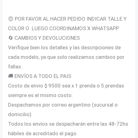
Descripción
Talles
Grandes
😍 POR FAVOR AL HACER PEDIDO INDICAR TALLE Y
cantidad
COLOR O LUEGO COORDINAMOS X WHATSAPP
🔄 CAMBIOS Y DEVOLUCIONES
Verifique bien los detalles y las descripciones de
cada modelo, ya que solo realizamos cambios por
fallas .
🚚 ENVÍOS A TODO EL PAIS
Costo de envio $ 9500 sea x 1 prenda o 5 prendas
siempre es el mismo costo.
Despachamos por correo argentino (sucursal o
domicilio).
Todos los envíos se despacharán entre las 48-72hs
hábiles de acreditado el pago.