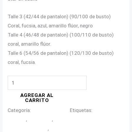
Talle 3 (42/44 de pantalon) (90/100 de busto)
Coral, fucsia, azul, amarillo flúor, negro
Talle 4 (46/48 de pantalon) (100/110 de busto)
coral, amarillo flúor.
Talle 6 (54/56 de pantalon) (120/130 de busto)
coral, fucsia.
MALLA
PAULINA
AGREGAR AL
en
CARRITO
Talle
Categoría:
Mallas Enterizas
Etiquetas:
bikinis talles
Grande
grandes
,
malla lycra
,
MALLAS ENTERIZAS EN
cantidad
TALLES GRANDES
,
tallas talles grandes