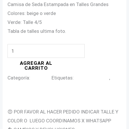
Camisa de Seda Estampada en Talles Grandes
was:
is:
Colores: beige o verde
$35,000.00.
$33,000.00.
Verde: Talle 4/5
Tabla de talles ultima foto.
CAMISA
DE
AGREGAR AL
SEDA
CARRITO
ESTAMPADA
Categoría:
Camisas
Etiquetas:
camisa de seda
,
en
camisa de seda en talle grande
Talles
Descripción
Grandes
cantidad
😍 POR FAVOR AL HACER PEDIDO INDICAR TALLE Y
COLOR O LUEGO COORDINAMOS X WHATSAPP