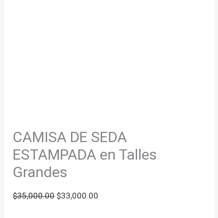
CAMISA DE SEDA
ESTAMPADA en Talles
Grandes
Original
Current
$
35,000.00
$
33,000.00
price
price