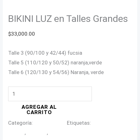
BIKINI LUZ en Talles Grandes
$
33,000.00
Talle 3 (90/100 y 42/44) fucsia
Talle 5 (110/120 y 50/52) naranja,verde
Talle 6 (120/130 y 54/56) Naranja, verde
BIKINI
LUZ
AGREGAR AL
en
CARRITO
Talles
Categoría:
Mallas Bikinis
Etiquetas:
bikini en talle
Grandes
grande
,
bikini luz
,
bikinis talles grandes
cantidad