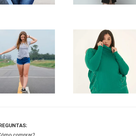
rts/Bermudas
Sweaters
REGUNTAS:
Cómo comprar?