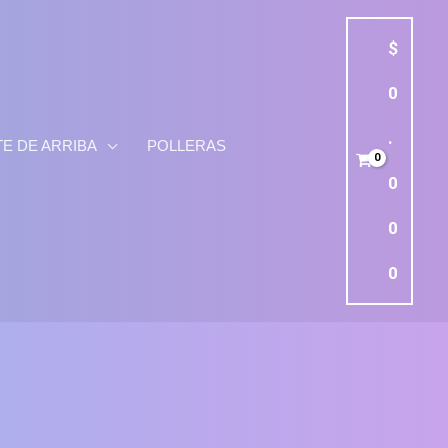
$
0
.
E DE ARRIBA
POLLERAS
0
0
0