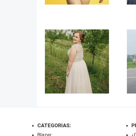
Ropa Fiesta
Sho
CATEGORIAS:
P
Blazer
¿